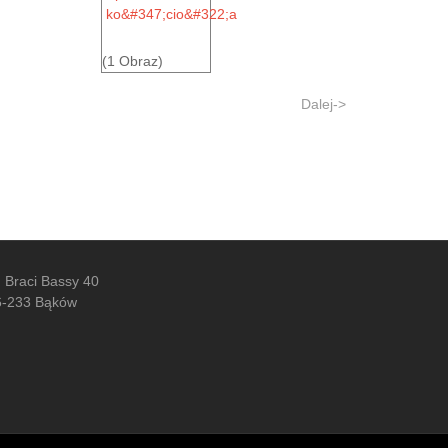
(1 Obraz)
Dalej->
. Braci Bassy 40
6-233 Bąków