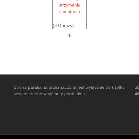
(3 Obrazy)
1
Strona parafialna przeznaczona jest wyłącznie do użytku
ul
wewnętrznego wspólnoty parafialnej
4