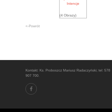
(4 Obrazy)
<-Powrót
Kontakt: Ks. Proboszcz Mariusz Radaczyński; tel: 578
907 700.