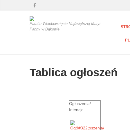
Parafia Wniebowzięcia Najświętszej Maryi
STR
Panny w Bąkowie
PL
Tablica ogłoszeń
Ogłoszenia/
Intencje